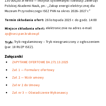
130 000,00 zł netto — Instytut Systematyki i Ewolucji Zwierząt
Polskiej Akademii Nauk, pn.: „Zakup energii elektrycznej dla
Muzeum Przyrodniczego ISEZ PAN na okres 2026–2027 r.”
Termin składania ofert:
26 listopada 2025 r. do godz. 14:00
elektronicznie na adres e-mail:
Miejsce składania ofert:
zp@isez.pan.krakow.pl
Tryb regulaminowy – Tryb nieograniczony z ogłoszeniem
Tryb:
(par. 18 RUZP ISEZ).
Załączniki
ZAPYTANIE OFERTOWE DA.271.13.2025
Zał. 1 — Formularz ofertowy
Zał. 2 — Wzór umowy
Zał nr 2 do Umowy
Zał. nr 3 — Oświadczenie Wykonawcy