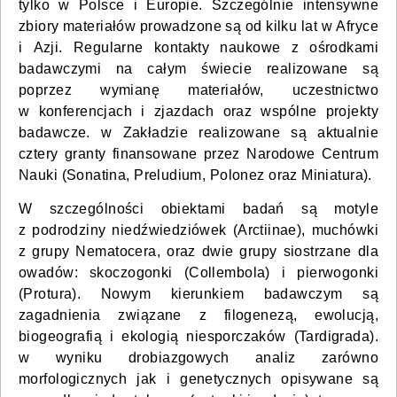
tylko w Polsce i Europie. Szczególnie intensywne
zbiory materiałów prowadzone są od kilku lat w Afryce
i Azji. Regularne kontakty naukowe z ośrodkami
badawczymi na całym świecie realizowane są
poprzez wymianę materiałów, uczestnictwo
w konferencjach i zjazdach oraz wspólne projekty
badawcze. w Zakładzie realizowane są aktualnie
cztery granty finansowane przez Narodowe Centrum
Nauki (Sonatina, Preludium, Polonez oraz Miniatura).
W szczególności obiektami badań są motyle
z podrodziny niedźwiedziówek (Arctiinae), muchówki
z grupy Nematocera, oraz dwie grupy siostrzane dla
owadów: skoczogonki (Collembola) i pierwogonki
(Protura). Nowym kierunkiem badawczym są
zagadnienia związane z filogenezą, ewolucją,
biogeografią i ekologią niesporczaków (Tardigrada).
w wyniku drobiazgowych analiz zarówno
morfologicznych jak i genetycznych opisywane są