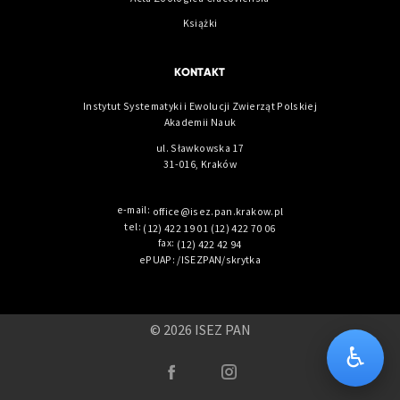
Książki
KONTAKT
Instytut Systematyki i Ewolucji Zwierząt Polskiej
Akademii Nauk
ul. Sławkowska 17
31-016, Kraków
e-mail:
office@isez.pan.krakow.pl
tel:
(12) 422 19 01
(12) 422 70 06
fax:
(12) 422 42 94
ePUAP: /ISEZPAN/skrytka
© 2026 ISEZ PAN
♿