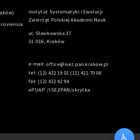
Instytut Systematyki i Ewolucji
raków)
Zwierząt Polskiej Akademii Nauk
acoviensia
ul. Sławkowska 17
31-016, Kraków
e-mail:
office@isez.pan.krakow.pl
tel:
(12) 422 19 01
(12) 422 70 06
fax:
(12) 422 42 94
ePUAP: /ISEZPAN/skrytka
♿