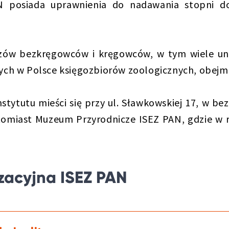
AN posiada uprawnienia do nadawania stopni d
kazów bezkręgowców i kręgowców, w tym wiele un
zych w Polsce księgozbiorów zoologicznych, obej
nstytutu mieści się przy ul. Sławkowskiej 17, w 
 natomiast Muzeum Przyrodnicze ISEZ PAN, gdzie 
izacyjna ISEZ PAN