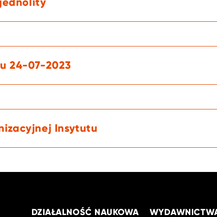
 jednolity
tu 24-07-2023
izacyjnej Insytutu
DZIAŁALNOŚĆ NAUKOWA
WYDAWNICTW