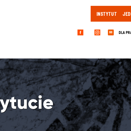
INSTYTUT
JED
DLA PR
✉
tytucie