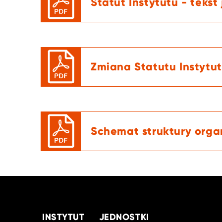
Statut Instytutu - tekst
Zmiana Statutu Instytu
Schemat struktury organ
INSTYTUT
JEDNOSTKI