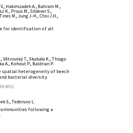
V., Hakimzadeh A., Bahram M.,
z K., Prous M., Sildever S.,
 Tines M., Jung J-H., Choi J.H.,
or identification of all
., Větrovský T., Skubała K., Thiago
a A., Kohout P., Baldrian P.
 spatial heterogeneity of beech
and bacterial diversity.
109405)
ek S., Tedersoo L.
c communities following a
.