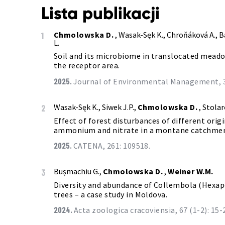
Lista publikacji
Chmolowska D.
, Wasak-Sęk K., Chroňáková A., 
1
L.
Soil and its microbiome in translocated meado
the receptor area.
2025.
Journal of Environmental Management, 3
Wasak-Sęk K., Siwek J.P.,
Chmolowska D.
, Stolar
2
Effect of forest disturbances of different orig
ammonium and nitrate in a montane catchment
2025.
CATENA, 261: 109518.
Bușmachiu G.,
Chmolowska D.
,
Weiner W.M.
3
Diversity and abundance of Collembola (Hexapo
trees – a case study in Moldova.
2024.
Acta zoologica cracoviensia, 67 (1-2): 15-