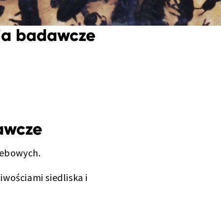
ia badawcze
awcze
lebowych.
wościami siedliska i