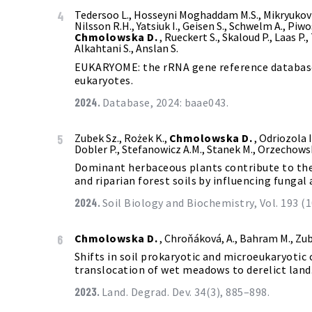
Tedersoo L., Hosseyni Moghaddam M.S., Mikryukov 
4
Nilsson R.H., Yatsiuk I., Geisen S., Schwelm A., Piwos
Chmolowska D.
, Rueckert S., Skaloud P., Laas P.,
Alkahtani S., Anslan S.
EUKARYOME: the rRNA gene reference database f
eukaryotes.
2024.
Database, 2024: baae043.
Zubek Sz., Rożek K.,
Chmolowska D.
, Odriozola I
5
Dobler P., Stefanowicz A.M., Stanek M., Orzechowsk
Dominant herbaceous plants contribute to the
and riparian forest soils by influencing fungal 
2024.
Soil Biology and Biochemistry, Vol. 193 (
Chmolowska D.
, Chroňáková, A., Bahram M., Zub
6
Shifts in soil prokaryotic and microeukaryoti
translocation of wet meadows to derelict land
2023.
Land. Degrad. Dev. 34(3), 885–898.