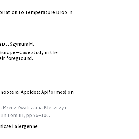
spiration to Temperature Drop in
 D.
, Szymura M.
l Europe—Case study in the
eir foreground.
noptera: Apoidea: Apiformes) on
in,Tom III, pp 96–106.
nicze i alergenne.