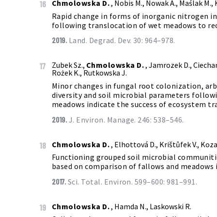
Chmolowska D.
, Nobis M., Nowak A., Maślak M., 
16
Rapid change in forms of inorganic nitrogen i
following translocation of wet meadows to rec
2019.
Land. Degrad. Dev. 30: 964–978.
Zubek Sz.,
Chmolowska D.
, Jamrozek D., Ciechan
17
Rożek K., Rutkowska J.
Minor changes in fungal root colonization, ar
diversity and soil microbial parameters follow
meadows indicate the success of ecosystem tra
2019.
J. Environ. Manage. 246: 538–546.
Chmolowska D.
, Elhottová D., Krištůfek V., Koz
18
Functioning grouped soil microbial communiti
based on comparison of fallows and meadows i
2017.
Sci. Total. Environ. 599–600: 981–991.
Chmolowska D.
, Hamda N., Laskowski R.
19