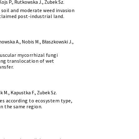
Kojs P., Rutkowska J., Zubek Sz.
n soil and moderate weed invasion
laimed post-industrial land.
owska A., Nobis M., Błaszkowski J.,
buscular mycorrhizal fungi
ing translocation of wet
nsfer.
ak M., Kapustka F., Zubek Sz.
es according to ecosystem type,
n the same region.