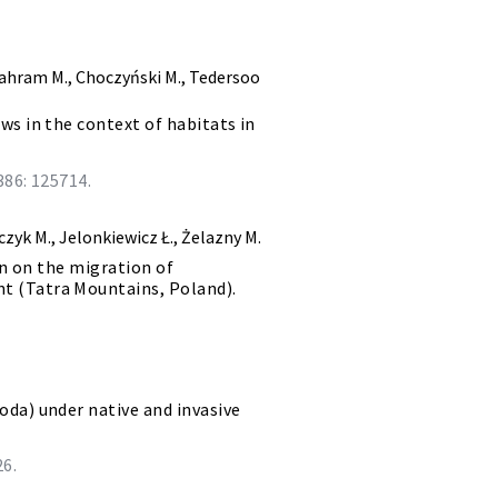
Bahram M., Choczyński M., Tedersoo
ws in the context of habitats in
86: 125714.
czyk M., Jelonkiewicz Ł., Żelazny M.
in on the migration of
 (Tatra Mountains, Poland).
da) under native and invasive
26.