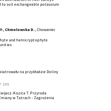
ed to soil exchangeable potassium
 M.,
Chmolowska D.
, Chowaniec
phyte and hemicryptophyte
nities.
iatrowału na przykładzie Doliny
-199.
Zwijacz-Kozica T. Przyroda
Zmiany w Tatrach - Zagrożenia