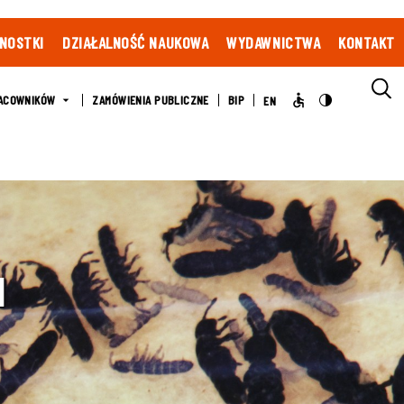
NOSTKI
DZIAŁALNOŚĆ NAUKOWA
WYDAWNICTWA
KONTAKT
ACOWNIKÓW
ZAMÓWIENIA PUBLICZNE
BIP
EN
a