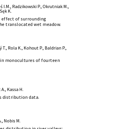
ś I.M., Radzikowski P., Okrutniak M.,
Sęk K.
 effect of surrounding
the translocated wet meadow.
 T., Rola K., Kohout P., Baldrian P.,
 in monocultures of fourteen
 A., Kassa H.
s distribution data.
., Nobis M.
 distribution in river valleys: