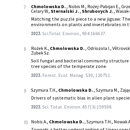
Chmolowska D.
, Nobis M., Rożej-Pabijan E., Grze
7
Celary W.,
Sternalski J.
,
Shrubovych J.
, Wasak-
Matching the puzzle piece to a new jigsaw: The
environments on plants and invertebrates in 
2023.
Sci.Total. Environ., 904:166637.
Rożek K.,
Chmolowska D.
, Odriozola I., Větrovský
8
Zubek Sz.
Soil fungal and bacterial community structure
tree species of the temperate zone.
2023.
Forest. Ecol. Manag. 530, 120751.
Szymura T.H.,
Chmolowska D.
, Szymura M., Zając
9
Drivers of systematic bias in alien plant specie
2023.
Sci. Total. Environ. 857(3):159598.
Nobis A.,
Chmolowska D.
, Szymura T.H., Nowak A
10
Towards a better understanding of linear species