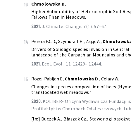
Chmolowska D.
13
Higher Vulnerability of Heterotrophic Soil Re
Fallows Than in Meadows.
2021.
J. Climate. Change. 7(1): 57–67.
Perera P.C.D., Szymura T.H., Zając A.,
Chmolowska
14
Drivers of Solidago species invasion in Centra
landscape of the Carpathian Mountains and th
2021.
Ecol. Evol., 11: 12429– 12444.
Rożej-Pabijan E,
Chmolowska D
, Celary W.
15
Changes in species composition of bees (Hyme
translocated wet meadows?
2020.
KOLIBER- Oficyna Wydawnicza Fundacji na Rzecz Zwalczania Kleszczy i
Profilaktyki w Chorobach Odkleszczowych. Lubl
[In:] Buczek A., Błaszak Cz., Stawonogi pasożyt