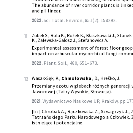
The abundance of river corridor plants is link
and pH linear.
2022.
Sci. Total. Environ.,851(2): 158292.
Zubek S., Rola K., Rożek K., Błaszkowski J., Stanek
11
K., Zalewska-Gałosz J., Stefanowicz A.
Experimental assessment of forest floor geo
impact on arbuscular mycorrhizal fungi commu
2022.
Plant. Soil., 480, 651–673.
Wasak-Sęk, K.,
Chmolowska
, D., Hreško, J.
12
Przemiany azotu w glebach różnych generacji w
Jaworowej (Tatry Wysokie, Słowacja).
2021.
Wydawnictwo Naukowe UP, Kraków, pp.177
[In:] Chrobak A., Rączkowska Z., Szwagrzyk J., 
Tatrzańskiego Parku Narodowego a Człowiek. 
istniejące i potencjalne.