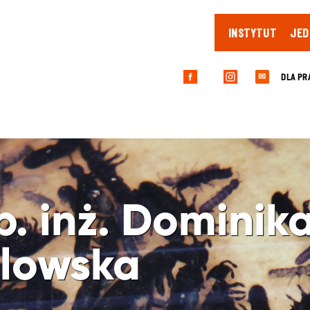
INSTYTUT
JED
DLA PR
✉
b. inż. Dominik
lowska