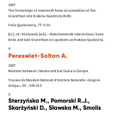
2007
The formatiopn of mammoth bone accumulation at the
Gravettian site Kraków-Spadzista B+B1.
Folia Quaternaria, 77: 5-30.
[In:] J.K. Kozłowski [ed.] – Man/mammoth interactions: bone
beds and late Gravettian occupations at Kraków-Spadzista.
4.
Pereswiet-Soltan A.
2007
Relation between climate and bat fauna in Europe.
Travaux du Muséum National d’Histoire Naturelle «Grigore
Antipa», 50: : 505-515.
5.
Sterzyńska M., Pomorski R.J.,
Skarżyński D., Sławska M., Smolis