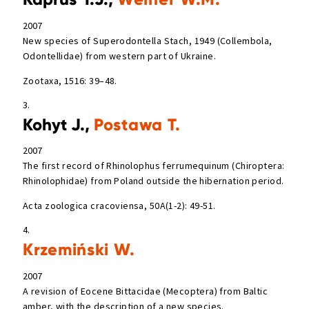
2007
New species of Superodontella Stach, 1949 (Collembola,
Odontellidae) from western part of Ukraine.
Zootaxa, 1516: 39–48.
3.
Kohyt J.,
Postawa T.
2007
The first record of Rhinolophus ferrumequinum (Chiroptera:
Rhinolophidae) from Poland outside the hibernation period.
Acta zoologica cracoviensa, 50A(1-2): 49-51.
4.
Krzemiński W.
2007
A revision of Eocene Bittacidae (Mecoptera) from Baltic
amber, with the description of a new species.