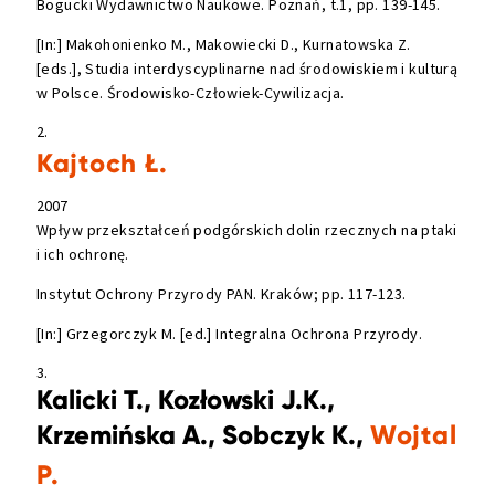
Bogucki Wydawnictwo Naukowe. Poznań, t.1, pp. 139-145.
[In:] Makohonienko M., Makowiecki D., Kurnatowska Z.
[eds.], Studia interdyscyplinarne nad środowiskiem i kulturą
w Polsce. Środowisko-Człowiek-Cywilizacja.
2.
Kajtoch Ł.
2007
Wpływ przekształceń podgórskich dolin rzecznych na ptaki
i ich ochronę.
Instytut Ochrony Przyrody PAN. Kraków; pp. 117-123.
[In:] Grzegorczyk M. [ed.] Integralna Ochrona Przyrody.
3.
Kalicki T., Kozłowski J.K.,
Krzemińska A., Sobczyk K.,
Wojtal
P.