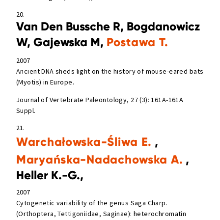
20.
Van Den Bussche R, Bogdanowicz
W, Gajewska M,
Postawa T.
2007
Ancient DNA sheds light on the history of mouse-eared bats
(Myotis) in Europe.
Journal of Vertebrate Paleontology, 27 (3): 161A-161A
Suppl.
21.
Warchałowska-Śliwa E.
,
Maryańska-Nadachowska A.
,
Heller K.-G.,
2007
Cytogenetic variability of the genus Saga Charp.
(Orthoptera, Tettigoniidae, Saginae): heterochromatin