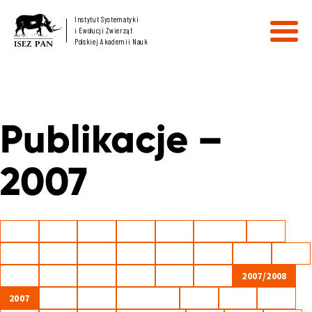
Instytut Systematyki
i Ewolucji Zwierząt
Polskiej Akademii Nauk
Publikacje –
2007
2026
2025
2024
2023
2022
2021/22
2021
2021
2020
2019
2018
2017
2016
2015
2014
2013
2012
2011
2010
2009
2008
2007/2008
2007
2006
2005
2004-2005
2004
2003
2002