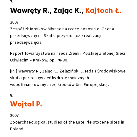
7.
Wawręty R., Zając K.,
Kajtoch Ł.
2007
Zespół zbiorników Młynne na rzece Łososinie. Ocena
przedsięwzięcia. Skutki przyrodnicze realizacji
przedsięwzięcia.
Raport Towarzystwa na rzecz Ziemi i Polskiej Zielonej Sieci.
Oświęcim – Kraków, pp. 78-80.
[In:] Wawręty R., Zając K., Żelaziński J. (eds.) Środowiskowe
skutki przedsięwzięć hydrotechnicznych
współfinansowanych ze środków Unii Europejskiej.
8.
Wojtal P.
2007
Zooarchaeological studies of the Late Pleistocene sites in
Poland.