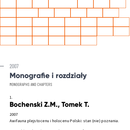
2001
2000
1999
1998 [1997]
1998
1997
1996
1995
1994/95
1994
1993
1992
1991
1990
1989
1988
1987
1986
1985
1984
1983
1982
1981
1980
1979
1978
1977
1976
1975
1973
1972
1971
1970
1968
1967
1965
2007
Monografie i rozdziały
MONOGRAPHS AND CHAPTERS
1.
Bochenski Z.M., Tomek T.
2007
Awifauna plejstocenu i holocenu Polski: stan (nie) poznania.