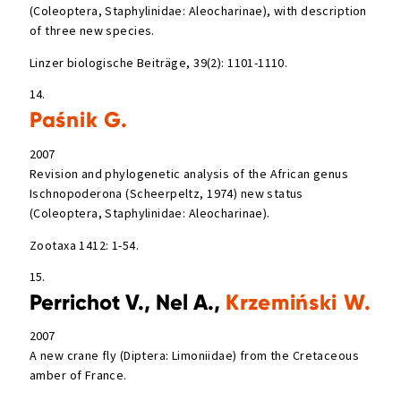
(Coleoptera, Staphylinidae: Aleocharinae), with description
of three new species.
Linzer biologische Beiträge, 39(2): 1101-1110.
14.
Paśnik G.
2007
Revision and phylogenetic analysis of the African genus
Ischnopoderona (Scheerpeltz, 1974) new status
(Coleoptera, Staphylinidae: Aleocharinae).
Zootaxa 1412: 1-54.
15.
Perrichot V., Nel A.,
Krzemiński W.
2007
A new crane fly (Diptera: Limoniidae) from the Cretaceous
amber of France.