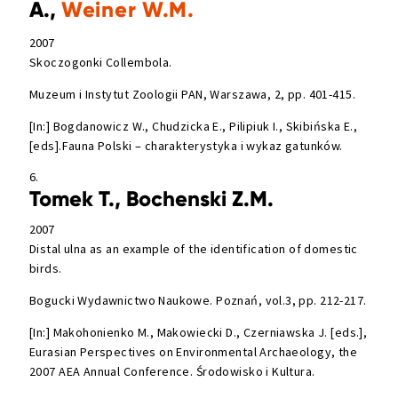
A.,
Weiner W.M.
2007
Skoczogonki Collembola.
Muzeum i Instytut Zoologii PAN, Warszawa, 2, pp. 401-415.
[In:] Bogdanowicz W., Chudzicka E., Pilipiuk I., Skibińska E.,
[eds].Fauna Polski – charakterystyka i wykaz gatunków.
6.
Tomek T., Bochenski Z.M.
2007
Distal ulna as an example of the identification of domestic
birds.
Bogucki Wydawnictwo Naukowe. Poznań, vol.3, pp. 212-217.
[In:] Makohonienko M., Makowiecki D., Czerniawska J. [eds.],
Eurasian Perspectives on Environmental Archaeology, the
2007 AEA Annual Conference. Środowisko i Kultura.