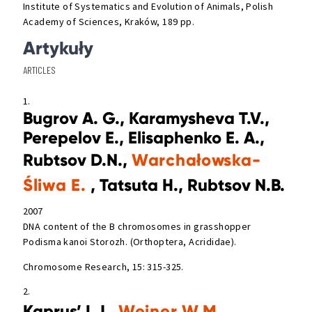
Institute of Systematics and Evolution of Animals, Polish
Academy of Sciences, Kraków, 189 pp.
Artykuły
ARTICLES
1.
Bugrov A. G., Karamysheva T.V.,
Perepelov E., Elisaphenko E. A.,
Rubtsov D.N.,
Warchałowska-
Śliwa E.
, Tatsuta H., Rubtsov N.B.
2007
DNA content of the B chromosomes in grasshopper
Podisma kanoi Storozh. (Orthoptera, Acrididae).
Chromosome Research, 15: 315-325.
2.
Kaprus’ I.J.,
Weiner W.M.