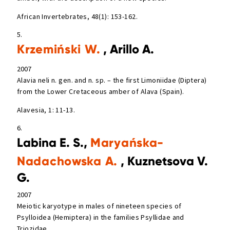
African Invertebrates, 48(1): 153-162.
5.
Krzemiński W.
, Arillo A.
2007
Alavia neli n. gen. and n. sp. – the first Limoniidae (Diptera)
from the Lower Cretaceous amber of Alava (Spain).
Alavesia, 1: 11-13.
6.
Labina E. S.,
Maryańska-
Nadachowska A.
, Kuznetsova V.
G.
2007
Meiotic karyotype in males of nineteen species of
Psylloidea (Hemiptera) in the families Psyllidae and
Triozidae.