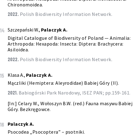
Chironomoidea.
2022.
Polish Biodiversity Information Network.
Szczepański W.,
Palaczyk A.
14
Digital Catalogue of Biodiversity of Poland — Animalia:
Arthropoda: Hexapoda: Insecta: Diptera: Brachycera:
Asiloidea.
2022.
Polish Biodiversity Information Network.
Klasa A.,
Palaczyk A.
15
Mączliki (Hemiptera: Aleyrodidae) Babiej Góry (II).
2021.
Babiogórski Park Narodowy, ISEZ PAN; pp.159-161.
[In:] Celary W., Wołoszyn B.W. (red.) Fauna masywu Babiej
Góry. Bezkręgowce.
Palaczyk A.
16
Psocodea „Psocoptera” – psotniki.