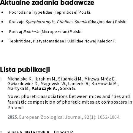
Aktualne zadania badawcze
Podrodzina Trypetidae (Tephritidae) Polski.
Rodzaje
Symphoromyia
,
Ptiolina
i
Spania
(Rhagionidae) Polski.
Rodzaj
Rainieria
(Micropezidae) Polski.
Tephritidae, Platystomatidae i Ulidiidae Nowej Kaledonii.
Lista publikacji
Michalska K., Ibrahim M., Studnicki M., Mirzwa-Mróz E.,
1
Gwiazdowicz D., Magowski W., Laniecki R., Kozłowski M.,
Martyka M.,
Palaczyk A.
, Soika G.
Novel phoretic associations between mites and flies and
faunistic composition of phoretic mites at composters in
Poland.
2025.
European Zoological Journal, 92(1): 1052-1064.
Klasa A.,
Palaczyk A.
, Dobosz R.
2