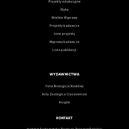
Projekty edukacyjne
Etyka
Wielkie Wyprawy
Projekty badawcze
Inne projekty
Wyprawy badawcze
Lista publikacji
WYDAWNICTWA
Folia Biologica (Kraków)
Acta Zoologica Cracoviensia
Książki
KONTAKT
Instytut Systematyki i Ewolucji Zwierząt Polskiej