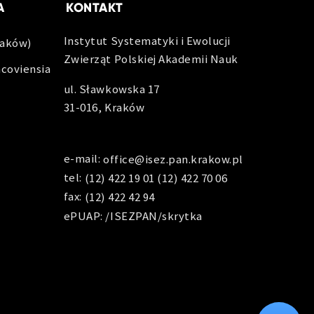
A
KONTAKT
Instytut Systematyki i Ewolucji
raków)
Zwierząt Polskiej Akademii Nauk
acoviensia
ul. Sławkowska 17
31-016, Kraków
e-mail:
office@isez.pan.krakow.pl
tel:
(12) 422 19 01
(12) 422 70 06
fax:
(12) 422 42 94
ePUAP: /ISEZPAN/skrytka