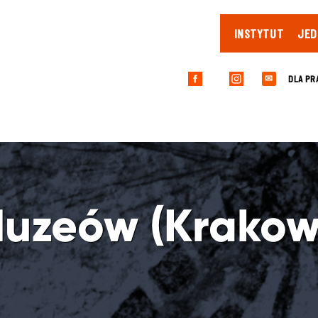
INSTYTUT
JED
DLA PR
✉
uzeów (Krakow