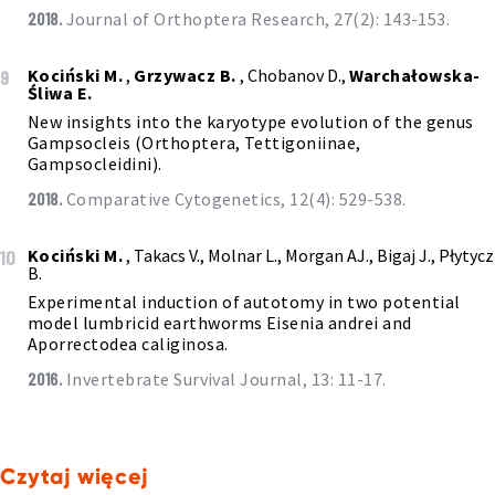
2018.
Journal of Orthoptera Research, 27(2): 143-153.
Kociński M.
,
Grzywacz B.
, Chobanov D.,
Warchałowska-
9
Śliwa E.
New insights into the karyotype evolution of the genus
Gampsocleis (Orthoptera, Tettigoniinae,
Gampsocleidini).
2018.
Comparative Cytogenetics, 12(4): 529-538.
Kociński M.
, Takacs V., Molnar L., Morgan AJ., Bigaj J., Płytycz
10
B.
Experimental induction of autotomy in two potential
model lumbricid earthworms Eisenia andrei and
Aporrectodea caliginosa.
2016.
Invertebrate Survival Journal, 13: 11-17.
Czytaj więcej