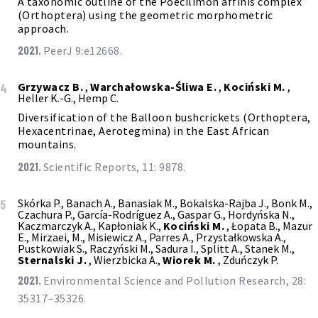
A taxonomic outline of the Poecilimon affinis complex
(Orthoptera) using the geometric morphometric
approach.
2021.
PeerJ 9:e12668.
Grzywacz B.
,
Warchałowska-Śliwa E.
,
Kociński M.
,
4
Heller K.-G., Hemp C.
Diversification of the Balloon bushcrickets (Orthoptera,
Hexacentrinae, Aerotegmina) in the East African
mountains.
2021.
Scientific Reports, 11: 9878.
Skórka P., Banach A., Banasiak M., Bokalska-Rajba J., Bonk M.,
5
Czachura P., García-Rodríguez A., Gaspar G., Hordyńska N.,
Kaczmarczyk A., Kapłoniak K.,
Kociński M.
, Łopata B., Mazur
E., Mirzaei, M., Misiewicz A., Parres A., Przystałkowska A.,
Pustkowiak S., Raczyński M., Sadura I., Splitt A., Stanek M.,
Sternalski J.
, Wierzbicka A.,
Wiorek M.
, Zduńczyk P.
2021.
Environmental Science and Pollution Research, 28:
35317–35326.