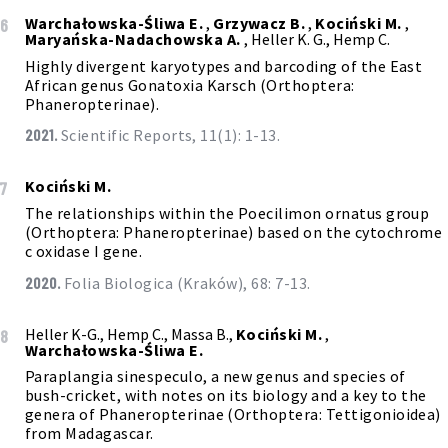
Warchałowska-Śliwa E.
,
Grzywacz B.
,
Kociński M.
,
6
Maryańska-Nadachowska A.
, Heller K. G., Hemp C.
Highly divergent karyotypes and barcoding of the East
African genus Gonatoxia Karsch (Orthoptera:
Phaneropterinae).
2021.
Scientific Reports, 11(1): 1-13.
Kociński M.
7
The relationships within the Poecilimon ornatus group
(Orthoptera: Phaneropterinae) based on the cytochrome
c oxidase I gene.
2020.
Folia Biologica (Kraków), 68: 7-13.
Heller K-G., Hemp C., Massa B.,
Kociński M.
,
8
Warchałowska-Śliwa E.
Paraplangia sinespeculo, a new genus and species of
bush-cricket, with notes on its biology and a key to the
genera of Phaneropterinae (Orthoptera: Tettigonioidea)
from Madagascar.