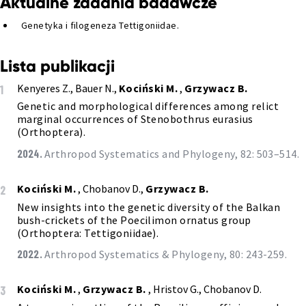
Aktualne zadania badawcze
Genetyka i filogeneza Tettigoniidae.
Lista publikacji
Kenyeres Z., Bauer N.,
Kociński M.
,
Grzywacz B.
1
Genetic and morphological differences among relict
marginal occurrences of Stenobothrus eurasius
(Orthoptera).
2024.
Arthropod Systematics and Phylogeny, 82: 503–514.
Kociński M.
, Chobanov D.,
Grzywacz B.
2
New insights into the genetic diversity of the Balkan
bush-crickets of the Poecilimon ornatus group
(Orthoptera: Tettigoniidae).
2022.
Arthropod Systematics & Phylogeny, 80: 243-259.
Kociński M.
,
Grzywacz B.
, Hristov G., Chobanov D.
3