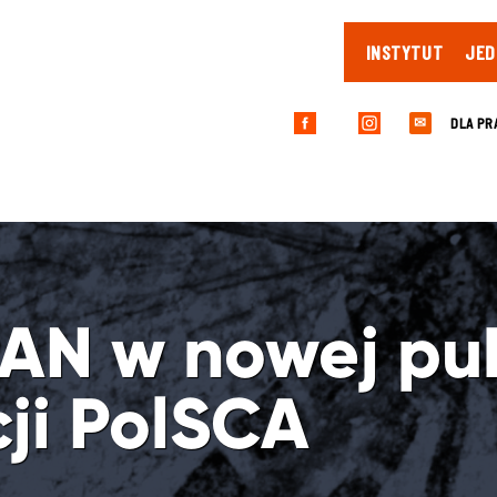
INSTYTUT
JED
DLA PR
✉
PAN w nowej pub
ji PolSCA