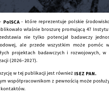
 –
- które reprezentuje polskie środowisko
PolSCA
publikowało właśnie broszurę promującą 47 Insty
zedstawia nie tylko potencjał badawczy jedno
odowej, ale przede wszystkim może pomóc w 
złych projektach badawczych i rozwojowych, w 
acji (2026–2027).
ycję w tej publikacji jest również
ISEZ PAN.
znym współpracownikom z pewnością może posłuży
 kontaktów.