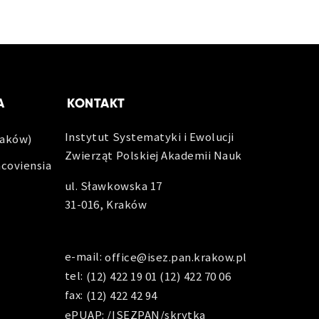
A
KONTAKT
Instytut Systematyki i Ewolucji
raków)
Zwierząt Polskiej Akademii Nauk
acoviensia
ul. Sławkowska 17
31-016, Kraków
e-mail:
office@isez.pan.krakow.pl
tel:
(12) 422 19 01
(12) 422 70 06
fax:
(12) 422 42 94
ePUAP: /ISEZPAN/skrytka