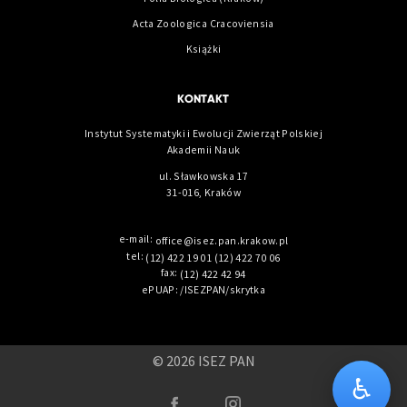
Acta Zoologica Cracoviensia
Książki
KONTAKT
Instytut Systematyki i Ewolucji Zwierząt Polskiej
Akademii Nauk
ul. Sławkowska 17
31-016, Kraków
e-mail:
office@isez.pan.krakow.pl
tel:
(12) 422 19 01
(12) 422 70 06
fax:
(12) 422 42 94
ePUAP: /ISEZPAN/skrytka
© 2026 ISEZ PAN
♿