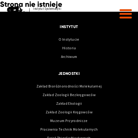
Strona nie istnieje
Instytut Systematyki
i Ewolucji Zwierząt
Polskiej Akademii Nauk
INSTYTUT
O Instytucie
Historia
Archiwum
JEDNOSTKI
Zakład Bioróżnorodności Molekularnej
Zakład Zoologii Bezkręgowców
Zakład Ekologii
Zakład Zoologii Kręgowców
Muzeum Przyrodnicze
Pracownia Technik Molekularnych
Dział Zbiorów Naukowych