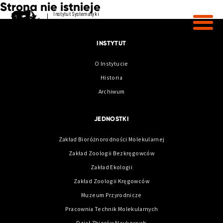
Strona nie istnieje
Instytut Systematyki
i Ewolucji Zwierząt
Polskiej Akademii Nauk
INSTYTUT
O Instytucie
Historia
Archiwum
JEDNOSTKI
Zakład Bioróżnorodności Molekularnej
Zakład Zoologii Bezkręgowców
Zakład Ekologii
Zakład Zoologii Kręgowców
Muzeum Przyrodnicze
Pracownia Technik Molekularnych
Dział Zbiorów Naukowych