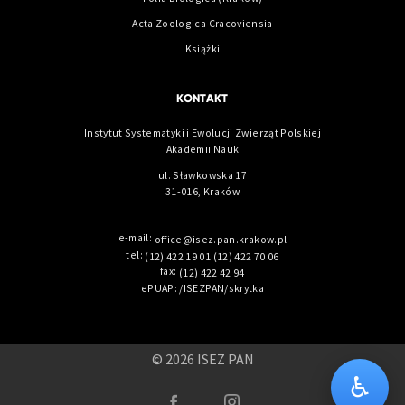
Acta Zoologica Cracoviensia
Książki
KONTAKT
Instytut Systematyki i Ewolucji Zwierząt Polskiej
Akademii Nauk
ul. Sławkowska 17
31-016, Kraków
e-mail:
office@isez.pan.krakow.pl
tel:
(12) 422 19 01
(12) 422 70 06
fax:
(12) 422 42 94
ePUAP: /ISEZPAN/skrytka
© 2026 ISEZ PAN
♿