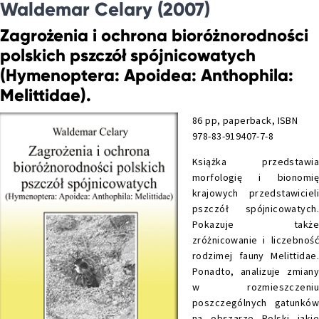
Waldemar Celary (2007)
Zagrożenia i ochrona bioróżnorodności
polskich pszczół spójnicowatych
(Hymenoptera: Apoidea: Anthophila:
Melittidae).
86 pp, paperback, ISBN
978-83-919407-7-8
Książka przedstawia
morfologię i bionomię
krajowych przedstawicieli
pszczół spójnicowatych.
Pokazuje także
zróżnicowanie i liczebność
rodzimej fauny Melittidae.
Ponadto, analizuje zmiany
w rozmieszczeniu
poszczególnych gatunków
na obszarze Polski jakie